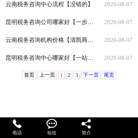
云南税务咨询中心流程【没错的】
2020-08-07
联系我们
昆明税务咨询公司哪家好【一步到位】
2020-08-07
公司变更
云南税务咨询机构价格【清凯商务】
2020-08-07
变更法人
昆明税务咨询中心哪家好【一站式做账】
2020-08-07
税务筹划
关于我们
首页
上一页
1
2
3
下一页
尾页



电话
短信
简介